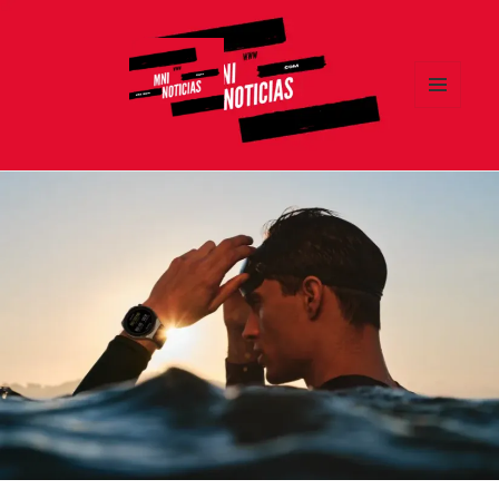
MENÚ
Y
MNI NOTICIAS
WIDGETS