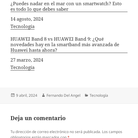
¿Puedes nadar en el mar con un smartwatch? Esto
es todo lo que debes saber
Fecha
14 agosto, 2024
In relation to
Tecnología
HUAWEI Band 8 vs HUAWEI Band 9: ¿Qué
novedades hay en la smartband más avanzada de
Huawei hasta ahora?
Fecha
27 marzo, 2024
In relation to
Tecnología
Publicado
Autor
Categorías
9 abril, 2024
Fernando Del Angel
Tecnología
el
Deja un comentario
Tu dirección de correo electrónico no será publicada.
Los campos
obligatorios están marcados con
*