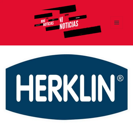
MENÚ
Y
MNI NOTICIAS
WIDGETS