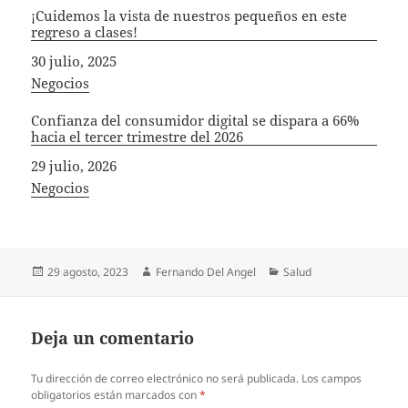
¡Cuidemos la vista de nuestros pequeños en este
regreso a clases!
Fecha
30 julio, 2025
In relation to
Negocios
Confianza del consumidor digital se dispara a 66%
hacia el tercer trimestre del 2026
Fecha
29 julio, 2026
In relation to
Negocios
Publicado
Autor
Categorías
29 agosto, 2023
Fernando Del Angel
Salud
el
Deja un comentario
Tu dirección de correo electrónico no será publicada.
Los campos
obligatorios están marcados con
*