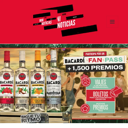
MENÚ
Y
MNI NOTICIAS
WIDGETS