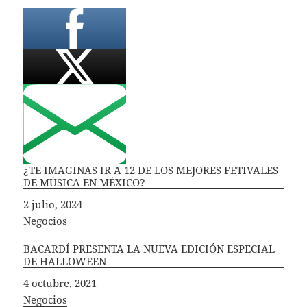
¿TE IMAGINAS IR A 12 DE LOS MEJORES FETIVALES
DE MÚSICA EN MÉXICO?
Fecha
2 julio, 2024
In relation to
Negocios
BACARDÍ PRESENTA LA NUEVA EDICIÓN ESPECIAL
DE HALLOWEEN
Fecha
4 octubre, 2021
In relation to
Negocios