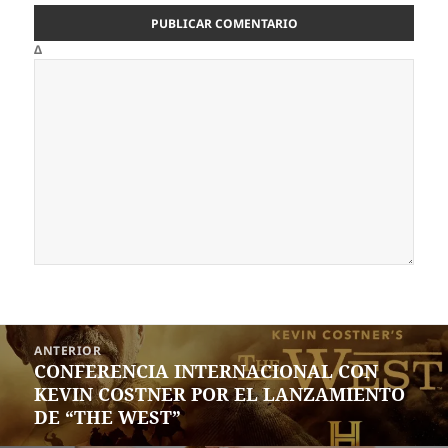
Δ
Navegación
ANTERIOR
de
CONFERENCIA INTERNACIONAL CON
Entrada
entradas
KEVIN COSTNER POR EL LANZAMIENTO
anterior:
DE “THE WEST”