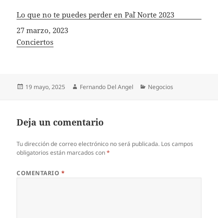
Lo que no te puedes perder en Pa´l Norte 2023
Fecha
27 marzo, 2023
In relation to
Conciertos
Publicado
Autor
Categorías
19 mayo, 2025
Fernando Del Angel
Negocios
el
Deja un comentario
Tu dirección de correo electrónico no será publicada.
Los campos
obligatorios están marcados con
*
COMENTARIO
*