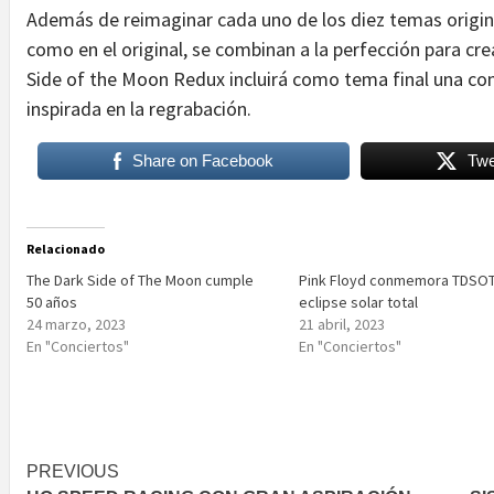
Además de reimaginar cada uno de los diez temas origin
como en el original, se combinan a la perfección para cr
Side of the Moon Redux incluirá como tema final una com
inspirada en la regrabación.
Share on Facebook
Twe
Relacionado
The Dark Side of The Moon cumple
Pink Floyd conmemora TDSO
50 años
eclipse solar total
24 marzo, 2023
21 abril, 2023
En "Conciertos"
En "Conciertos"
Post
PREVIOUS