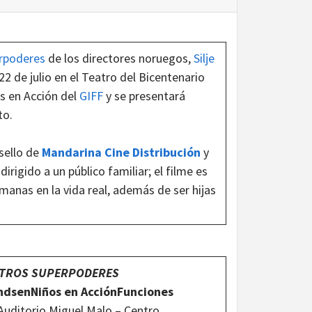
erpoderes
de los directores noruegos,
Silje
22 de julio en el Teatro del Bicentenario
os en Acción del
GIFF
y se presentará
to.
 sello de
Mandarina Cine Distribució
n
y
irigido a un público familiar; el filme es
manas en la vida real, además de ser hijas
ESTROS SUPERPODERES
ndsen
Niños en Acción
Funciones
: Auditorio Miguel Malo – Centro