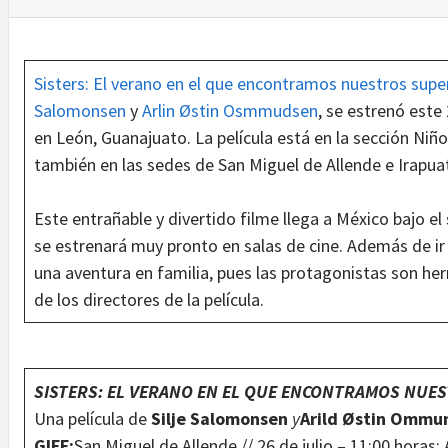
Sisters: El verano en el que encontramos nuestros sup
Salomonsen
y
Arlin Østin Osmmudsen
, se estrenó este 
en León, Guanajuato. La película está en la sección Niñ
también en las sedes de San Miguel de Allende e Irapua
Este entrañable y divertido filme llega a México bajo el
se estrenará muy pronto en salas de cine. Además de ir d
una aventura en familia, pues las protagonistas son her
de los directores de la película.
SISTERS: EL VERANO EN EL QUE ENCONTRAMOS NU
Una película de
Silje Salomonsen
y
Arild Østin Ommu
GIFF:
San Miguel de Allende // 26 de julio – 11:00 horas