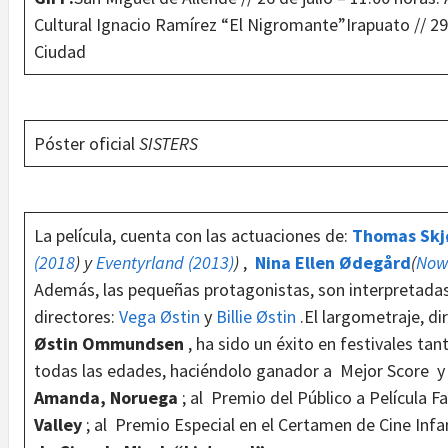
Cultural Ignacio Ramírez “El Nigromante”Irapuato // 29 
Ciudad
Póster oficial
SISTERS
La película, cuenta con las actuaciones de:
Thomas Skj
(2018
) y
Eventyrland (2013
)
)
,
Nina Ellen Ødegård
(
Now 
Además, las pequeñas protagonistas, son interpretadas
directores:
Vega Østin
y
Billie Østin
.El largometraje, di
Østin Ommundsen
, ha sido un éxito en festivales tan
todas las edades, haciéndolo ganador a Mejor Score y 
Amanda, Noruega
; al Premio del Público a Película F
Valley
; al Premio Especial en el Certamen de Cine Infa