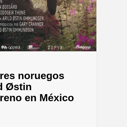
ores noruegos
d Østin
reno en México