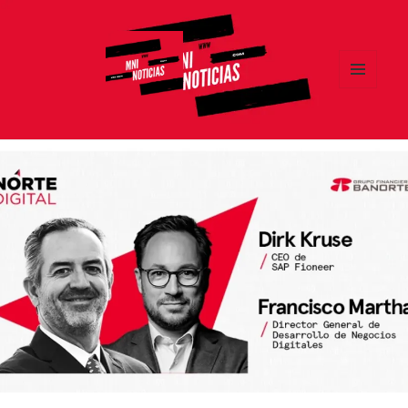
MENÚ
Y
MNI NOTICIAS
WIDGETS