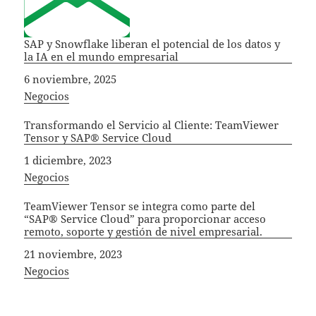
SAP y Snowflake liberan el potencial de los datos y
la IA en el mundo empresarial
Fecha
6 noviembre, 2025
In relation to
Negocios
Transformando el Servicio al Cliente: TeamViewer
Tensor y SAP® Service Cloud
Fecha
1 diciembre, 2023
In relation to
Negocios
TeamViewer Tensor se integra como parte del
“SAP® Service Cloud” para proporcionar acceso
remoto, soporte y gestión de nivel empresarial.
Fecha
21 noviembre, 2023
In relation to
Negocios