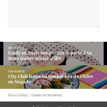
Navegación
ANTERIOR
de
Emily en París temporada 4, parte 2 ya
Entrada
entradas
tiene tráiler oficial 💅🏻✨
anterior:
SIGUIENTE
City Club lanza su temporada de Chiles
Siguiente
en Nogada
entrada:
Privacy Policy
Creado con WordPress