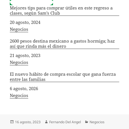
Mejores tips para comprar útiles en este regreso a
clases, según Sam’s Club
Fecha
20 agosto, 2024
In relation to
Negocios
2600 pesos destina mexicano a gastos hormiga; haz
así que rinda más el dinero
Fecha
21 agosto, 2023
In relation to
Negocios
El nuevo hábito de compra escolar que gana fuerza
entre las familias
Fecha
6 agosto, 2026
In relation to
Negocios
Publicado
Autor
Categorías
16 agosto, 2023
Fernando Del Angel
Negocios
el