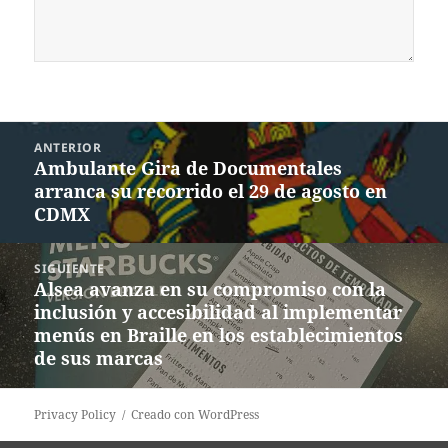
Navegación
ANTERIOR
de
Ambulante Gira de Documentales
Entrada
entradas
arranca su recorrido el 29 de agosto en
anterior:
CDMX
SIGUIENTE
Alsea avanza en su compromiso con la
Siguiente
inclusión y accesibilidad al implementar
entrada:
menús en Braille en los establecimientos
de sus marcas
Privacy Policy
Creado con WordPress