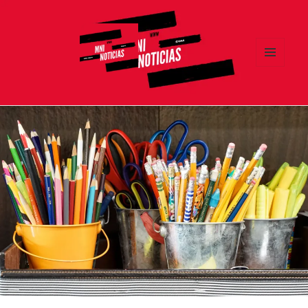
MENÚ
Y
MNI NOTICIAS
WIDGETS