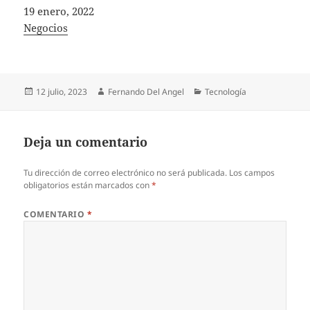
Fecha
19 enero, 2022
In relation to
Negocios
Publicado
Autor
Categorías
12 julio, 2023
Fernando Del Angel
Tecnología
el
Deja un comentario
Tu dirección de correo electrónico no será publicada.
Los campos
obligatorios están marcados con
*
COMENTARIO
*