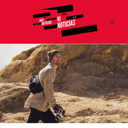
MENÚ
Y
MNI NOTICIAS
WIDGETS