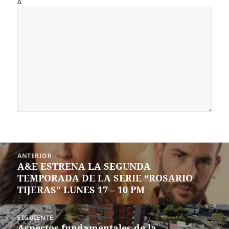
Δ
Navegación
ANTERIOR
de
A&E ESTRENA LA SEGUNDA
Entrada
entradas
TEMPORADA DE LA SERIE “ROSARIO
anterior:
TIJERAS” LUNES 17 – 10 PM
SIGUIENTE
Aspectos fundamentales de la
Siguiente