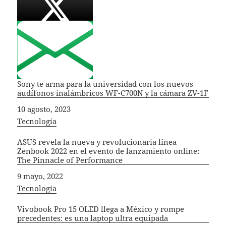
Sony te arma para la universidad con los nuevos
audífonos inalámbricos WF-C700N y la cámara ZV-1F
Fecha
10 agosto, 2023
In relation to
Tecnología
ASUS revela la nueva y revolucionaria línea
Zenbook 2022 en el evento de lanzamiento online:
The Pinnacle of Performance
Fecha
9 mayo, 2022
In relation to
Tecnología
Vivobook Pro 15 OLED llega a México y rompe
precedentes: es una laptop ultra equipada