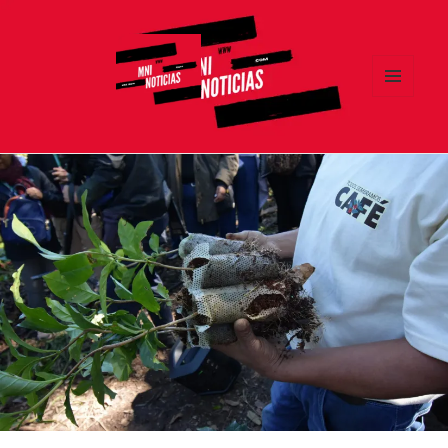
MENÚ
Y
MNI NOTICIAS
WIDGETS