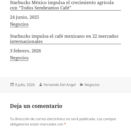
Starbucks México impulsa el crecimiento agrícola
con “Todos Sembramos Café”
Fecha
24 junio, 2025
In relation to
Negocios
Starbucks impulsa el café mexicano en 22 mercados
internacionales
Fecha
3 febrero, 2026
In relation to
Negocios
Publicado
Autor
Categorías
8 julio, 2026
Fernando Del Angel
Negocios
el
Deja un comentario
Tu dirección de correo electrónico no será publicada.
Los campos
obligatorios están marcados con
*