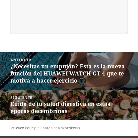
Navegación
ANTERIOR
de
¿Necesitas un empujón? Esta es la nueva
Entrada
entradas
función del HUAWEI WATCH GT 4 que te
anterior:
motiva a hacer ejercicio
SIGUIENTE
Cuida de tu salud digestiva en estas
Siguiente
épocas decembrinas
entrada:
Privacy Policy
Creado con WordPress