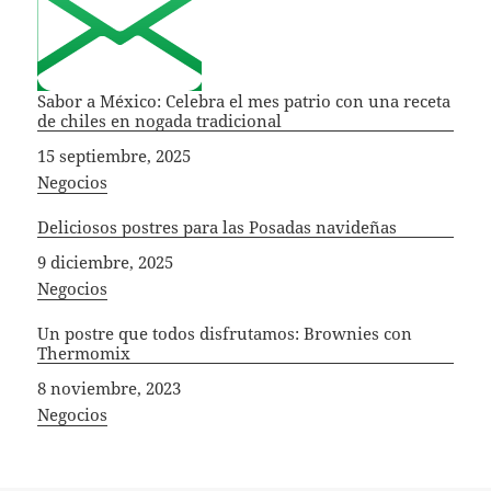
Sabor a México: Celebra el mes patrio con una receta
de chiles en nogada tradicional
Fecha
15 septiembre, 2025
In relation to
Negocios
Deliciosos postres para las Posadas navideñas
Fecha
9 diciembre, 2025
In relation to
Negocios
Un postre que todos disfrutamos: Brownies con
Thermomix
Fecha
8 noviembre, 2023
In relation to
Negocios