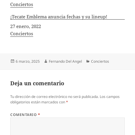
In relation to
Conciertos
¡Tecate Emblema anuncia fechas y su lineup!
Fecha
27 enero, 2022
In relation to
Conciertos
Publicado
Autor
Categorías
6 marzo, 2025
Fernando Del Angel
Conciertos
el
Deja un comentario
Tu dirección de correo electrónico no será publicada.
Los campos
obligatorios están marcados con
*
COMENTARIO
*