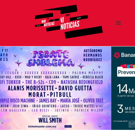
MENÚ
Y
MNI NOTICIAS
WIDGETS