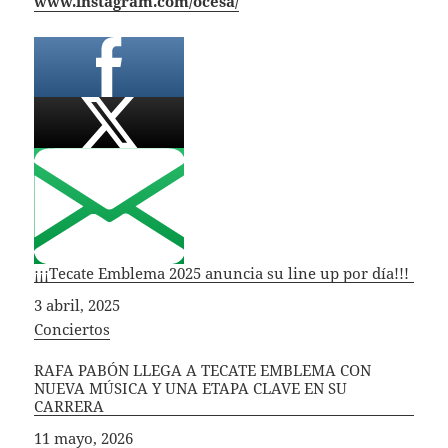
www.instagram.com/ocesa/
¡¡¡Tecate Emblema 2025 anuncia su line up por día!!!
Fecha
3 abril, 2025
In relation to
Conciertos
RAFA PABÓN LLEGA A TECATE EMBLEMA CON
NUEVA MÚSICA Y UNA ETAPA CLAVE EN SU
CARRERA
Fecha
11 mayo, 2026