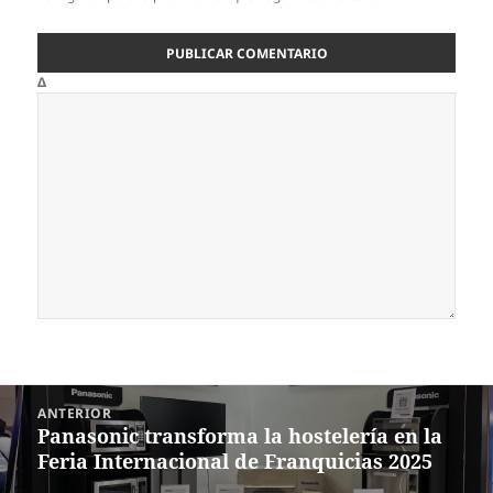
Δ
Navegación
ANTERIOR
de
Panasonic transforma la hostelería en la
Entrada
entradas
Feria Internacional de Franquicias 2025
anterior: