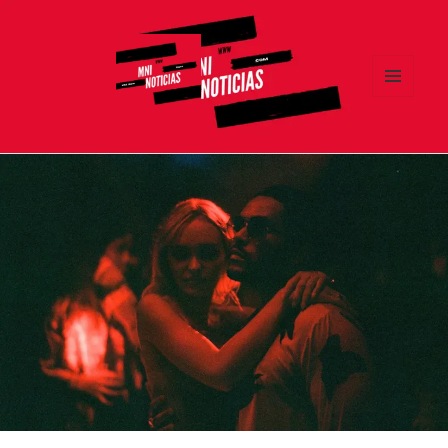
MENÚ
Y
MNI NOTICIAS
WIDGETS