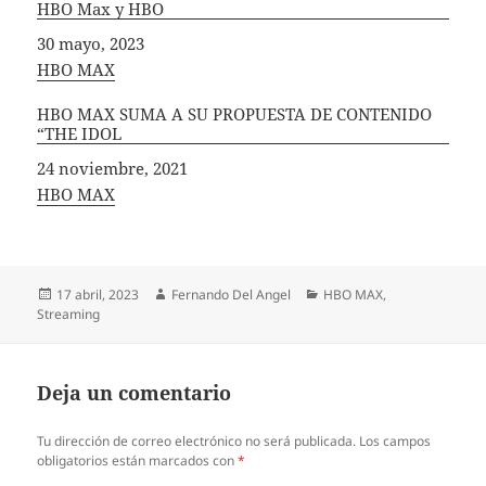
HBO Max y HBO
Fecha
30 mayo, 2023
In relation to
HBO MAX
HBO MAX SUMA A SU PROPUESTA DE CONTENIDO
“THE IDOL
Fecha
24 noviembre, 2021
In relation to
HBO MAX
Publicado
Autor
Categorías
17 abril, 2023
Fernando Del Angel
HBO MAX
,
el
Streaming
Deja un comentario
Tu dirección de correo electrónico no será publicada.
Los campos
obligatorios están marcados con
*