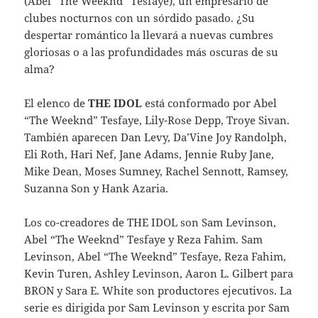
(Abel “The Weeknd” Tesfaye), un empresario de
clubes nocturnos con un sórdido pasado. ¿Su
despertar romántico la llevará a nuevas cumbres
gloriosas o a las profundidades más oscuras de su
alma?
El elenco de
THE IDOL
está conformado por Abel
“The Weeknd” Tesfaye, Lily-Rose Depp, Troye Sivan.
También aparecen Dan Levy, Da’Vine Joy Randolph,
Eli Roth, Hari Nef, Jane Adams, Jennie Ruby Jane,
Mike Dean, Moses Sumney, Rachel Sennott, Ramsey,
Suzanna Son y Hank Azaria.
Los co-creadores de THE IDOL son Sam Levinson,
Abel “The Weeknd” Tesfaye y Reza Fahim. Sam
Levinson, Abel “The Weeknd” Tesfaye, Reza Fahim,
Kevin Turen, Ashley Levinson, Aaron L. Gilbert para
BRON y Sara E. White son productores ejecutivos. La
serie es dirigida por Sam Levinson y escrita por Sam