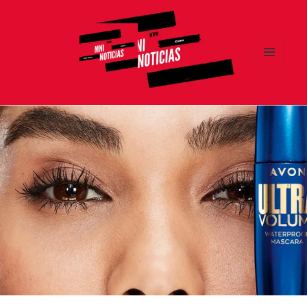
MENÚ
Y
MNI NOTICIAS
WIDGETS