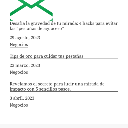
Desafía la gravedad de tu mirada: 4 hacks para evitar
las “pestañas de aguacero”
Fecha
29 agosto, 2023
In relation to
Negocios
Tips de oro para cuidar tus pestañas
Fecha
23 marzo, 2023
In relation to
Negocios
Revelamos el secreto para lucir una mirada de
impacto con 5 sencillos pasos.
Fecha
3 abril, 2023
In relation to
Negocios