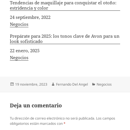
Tendencias de maquillaje para conquistar el otoño:
estridencia y color
Fecha
24 septiembre, 2022
In relation to
Negocios
Prepárate para 2025: los tonos clave de Avon para un
look sofisticado​
Fecha
22 enero, 2025
In relation to
Negocios
Publicado
Autor
Categorías
19 noviembre, 2023
Fernando Del Angel
Negocios
el
Deja un comentario
Tu dirección de correo electrónico no será publicada.
Los campos
obligatorios están marcados con
*