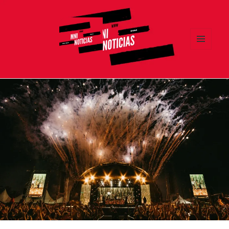
MENÚ
Y
MNI NOTICIAS
WIDGETS