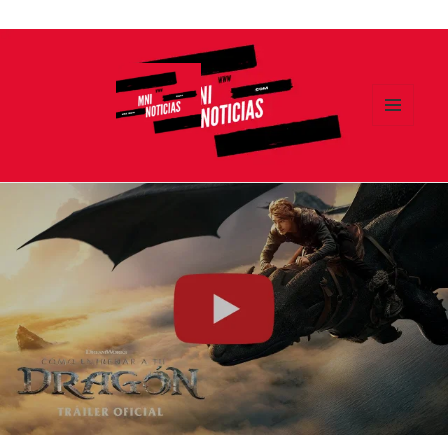
Ir
al
contenido
MENÚ
Y
MNI NOTICIAS
WIDGETS