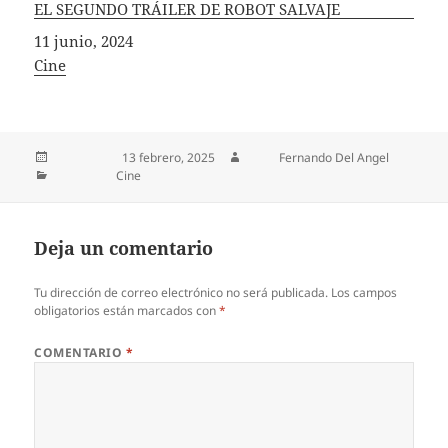
EL SEGUNDO TRÁILER DE ROBOT SALVAJE
Fecha
11 junio, 2024
In relation to
Cine
Publicado el
13 febrero, 2025
Autor
Fernando Del Angel
Categorías
Cine
Deja un comentario
Tu dirección de correo electrónico no será publicada.
Los campos
obligatorios están marcados con
*
COMENTARIO
*