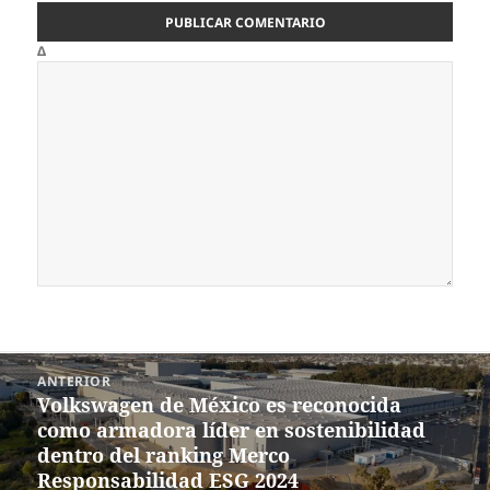
Δ
Navegación
ANTERIOR
de
Volkswagen de México es reconocida
Entrada
entradas
como armadora líder en sostenibilidad
anterior:
dentro del ranking Merco
Responsabilidad ESG 2024