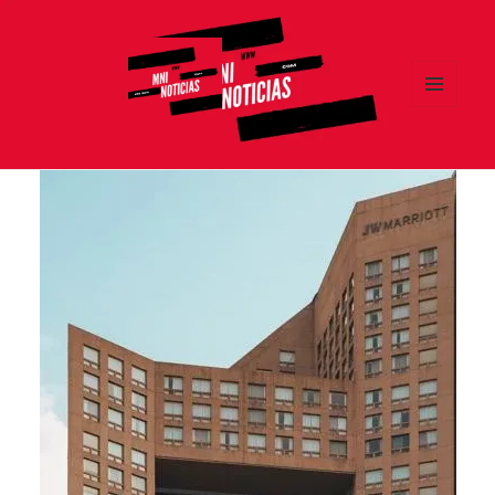
MENÚ
Y
MNI NOTICIAS
WIDGETS