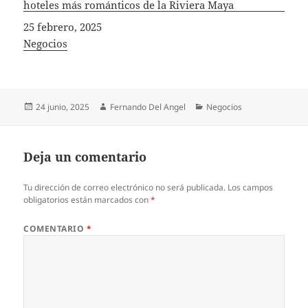
hoteles más románticos de la Riviera Maya
Fecha
25 febrero, 2025
In relation to
Negocios
Publicado
Autor
Categorías
24 junio, 2025
Fernando Del Angel
Negocios
el
Deja un comentario
Tu dirección de correo electrónico no será publicada.
Los campos
obligatorios están marcados con
*
COMENTARIO
*