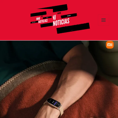
MENÚ
Y
MNI NOTICIAS
WIDGETS