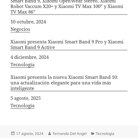
Smart Band 9, Xiaomi OpenWear Stereo, Xiaomi
Robot Vaccum X20+ y Xiaomi TV Max 100” y Xiaomi
TV Max 86”
Fecha
10 octubre, 2024
In relation to
Negocios
Xiaomi presenta Xiaomi Smart Band 9 Pro y Xiaomi
Smart Band 9 Active
Fecha
4 diciembre, 2024
In relation to
Tecnología
Xiaomi presenta la nueva Xiaomi Smart Band 10:
una actualización elegante para una vida más
inteligente
Fecha
5 agosto, 2025
In relation to
Tecnología
Publicado
Autor
Categorías
17 agosto, 2024
Fernando Del Angel
Tecnología