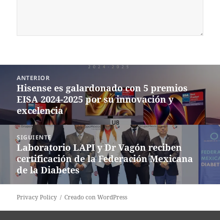
Navegación
ANTERIOR
de
Hisense es galardonado con 5 premios
Entrada
entradas
EISA 2024-2025 por su innovación y
anterior:
excelencia
SIGUIENTE
Laboratorio LAPI y Dr Vagón reciben
Siguiente
certificación de la Federación Mexicana
entrada:
de la Diabetes
Privacy Policy
Creado con WordPress