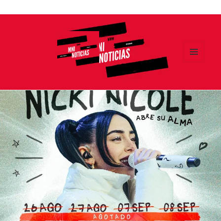
Ir
al
contenido
MENÚ
Y
MNI NOTICIAS
WIDGETS