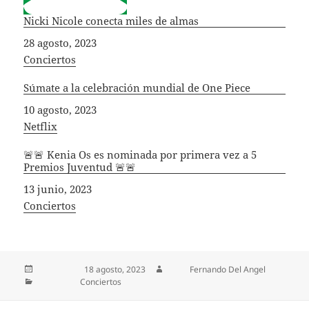
Nicki Nicole conecta miles de almas
Fecha
28 agosto, 2023
In relation to
Conciertos
Súmate a la celebración mundial de One Piece
Fecha
10 agosto, 2023
In relation to
Netflix
🚨🚨 Kenia Os es nominada por primera vez a 5
Premios Juventud 🚨🚨
Fecha
13 junio, 2023
In relation to
Conciertos
Publicado el
18 agosto, 2023
Autor
Fernando Del Angel
Categorías
Conciertos