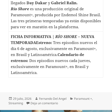
llegados
Day Dakar
y
Gabriel Ralin.
Río Shore
es una producción original de
Paramount+, producida por Endemol Shine Brasil.
Las tres primeras temporadas ya están disponibles
para ver en maratón en la plataforma.
FICHA INFORMATIVA |
RÍO SHORE
– NUEVA
TEMPORADA
Estreno:
Tres episodios nuevos el
día 6 de agosto, exclusivamente en Paramount+,
en Brasil y Latinoamérica.
Calendario de
estrenos:
Dos episodios nuevos cada jueves,
exclusivamente en Paramount+, en Brasil y
Latinoamérica.
Publicado
Autor
Categorías
29 julio, 2026
Fernando Del Angel
Paramount +
,
el
en PARAMOUNT+ LANZA EL TRÁILER O
Streaming
Deja un comentario