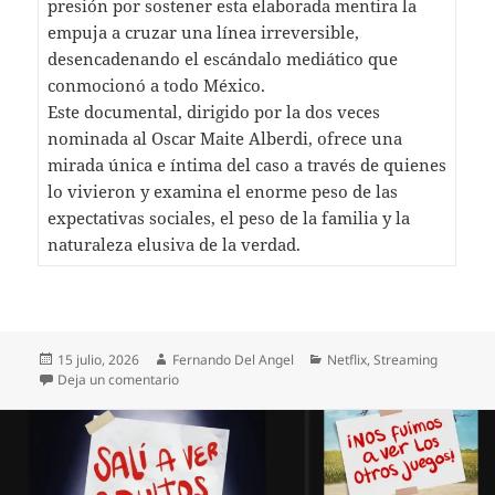
presión por sostener esta elaborada mentira la
empuja a cruzar una línea irreversible,
desencadenando el escándalo mediático que
conmocionó a todo México.
Este documental, dirigido por la dos veces
nominada al Oscar Maite Alberdi, ofrece una
mirada única e íntima del caso a través de quienes
lo vivieron y examina el enorme peso de las
expectativas sociales, el peso de la familia y la
naturaleza elusiva de la verdad.
Publicado
Autor
Categorías
15 julio, 2026
Fernando Del Angel
Netflix
,
Streaming
el
en Maite Alberdi, doble nominada al Oscar, regresa a
Deja un comentario