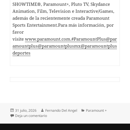
SHOWTIME®, Paramount+, Pluto TV, Skydance
Animation, Film, Television e Interactive/Games,
además de la recientemente creada Paramount
Sports Entertainment.Para más información, por
favor
visite
www.paramount.com.
#ParamountPlus
@par
amountplus
@paramountplusmx
@paramountplus
deportes
Publicado
Autor
Categorías
31 julio, 2026
Fernando Del Angel
Paramount +
el
en LO NUEVO EN PARAMOUNT+ | JULIO 2026
Deja un comentario