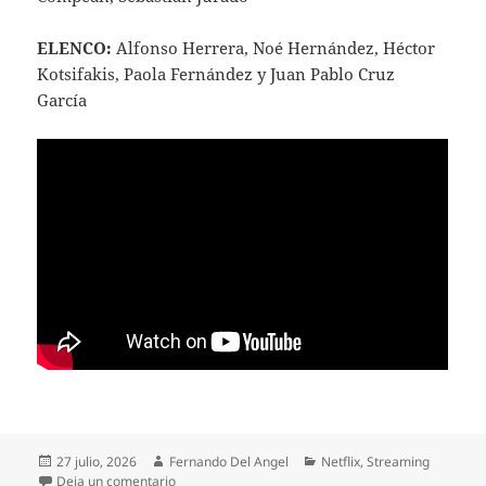
ELENCO:
Alfonso Herrera, Noé Hernández, Héctor
Kotsifakis, Paola Fernández y Juan Pablo Cruz
García
Publicado
Autor
Categorías
27 julio, 2026
Fernando Del Angel
Netflix
,
Streaming
el
en Tráiler La Captura | Dos policías, una decisión i
Deja un comentario