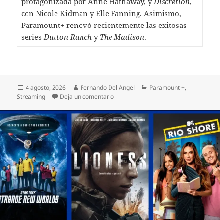
protagonizada por Anne Hathaway, y
Discretion
,
con Nicole Kidman y Elle Fanning. Asimismo,
Paramount+ renovó recientemente las exitosas
series
Dutton Ranch
y
The Madison
.
Publicado
Autor
Categorías
4 agosto, 2026
Fernando Del Angel
Paramount +
,
el
en VIOLA DAVIS PROTAGONIZARÁ Y S
Streaming
Deja un comentario