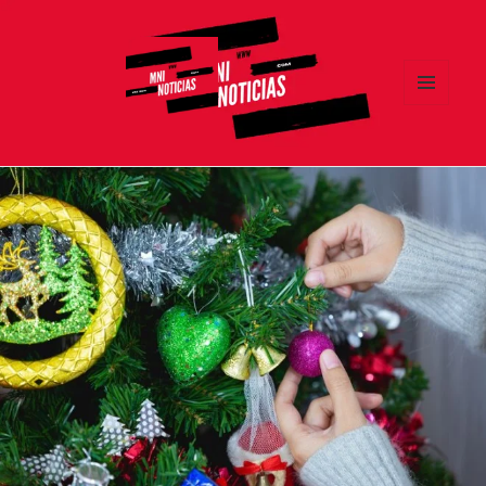
MENÚ
Y
MNI NOTICIAS
WIDGETS