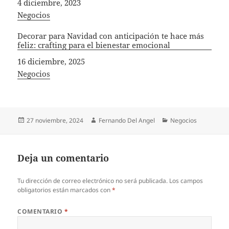
Fecha
4 diciembre, 2023
In relation to
Negocios
Decorar para Navidad con anticipación te hace más
feliz: crafting para el bienestar emocional
Fecha
16 diciembre, 2025
In relation to
Negocios
Publicado
Autor
Categorías
27 noviembre, 2024
Fernando Del Angel
Negocios
el
Deja un comentario
Tu dirección de correo electrónico no será publicada.
Los campos
obligatorios están marcados con
*
COMENTARIO
*