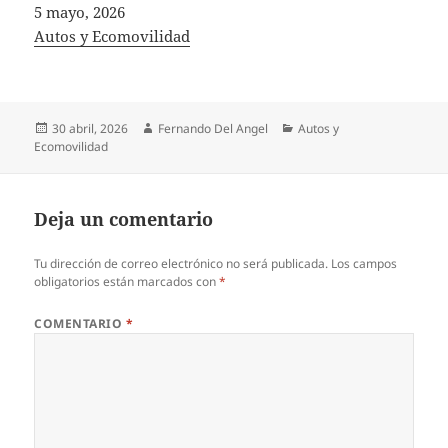
Fecha
5 mayo, 2026
In relation to
Autos y Ecomovilidad
Publicado
Autor
Categorías
30 abril, 2026
Fernando Del Angel
Autos y
el
Ecomovilidad
Deja un comentario
Tu dirección de correo electrónico no será publicada.
Los campos
obligatorios están marcados con
*
COMENTARIO
*