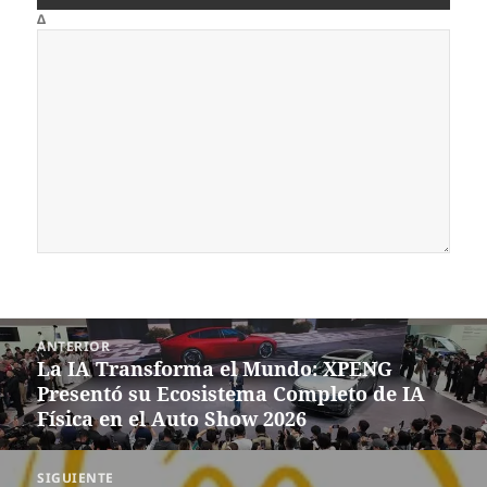
Δ
Navegación
ANTERIOR
de
La IA Transforma el Mundo: XPENG
Entrada
entradas
Presentó su Ecosistema Completo de IA
anterior:
Física en el Auto Show 2026
SIGUIENTE