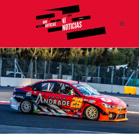
MENÚ
Y
MNI NOTICIAS
WIDGETS