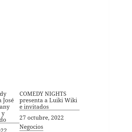
edy
COMEDY NIGHTS
n José
presenta a Luiki Wiki
Dany
e invitados
 y
Fecha
27 octubre, 2022
do
In relation to
Negocios
022