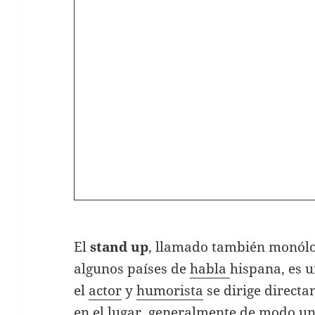
El
stand up
, llamado también monólo
algunos países de
habla
hispana, es u
el
actor
y
humorista
se dirige direct
en el lugar, generalmente de modo un