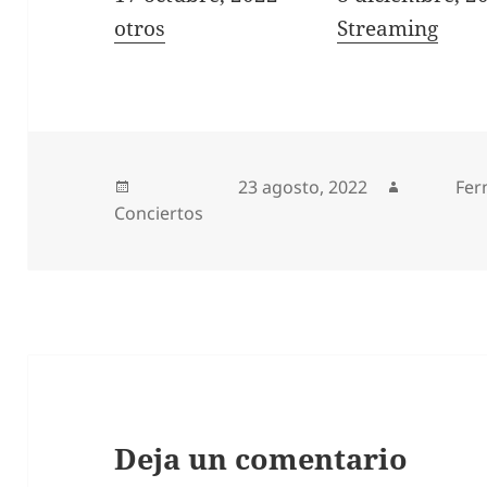
In relation to
otros
In relation to
Streaming
Publicado el
23 agosto, 2022
Autor
Fer
Conciertos
Deja un comentario