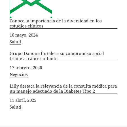
Conoce la importancia de la diversidad en los
estudios clínicos
Fecha
16 mayo, 2024
In relation to
Salud
Grupo Danone fortalece su compromiso social
frente al cáncer infantil
Fecha
17 febrero, 2026
In relation to
Negocios
Lilly destaca la relevancia de la consulta médica para
un manejo adecuado de la Diabetes Tipo 2
Fecha
11 abril, 2025
In relation to
Salud