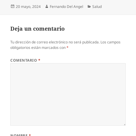
Publicado
Autor
Categorías
20 mayo, 2024
Fernando Del Angel
Salud
el
Deja un comentario
Tu dirección de correo electrónico no será publicada.
Los campos
obligatorios están marcados con
*
COMENTARIO
*
NOMBRE
*