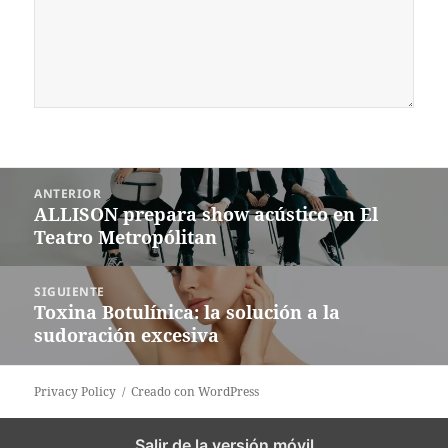
Navegación
ANTERIOR
de
ALLISON prepara show acústico en El
Entrada
entradas
Teatro Metropólitan
anterior:
SIGUIENTE
Toxina Botulínica: la solución a la
Siguiente
sudoración excesiva
entrada:
Privacy Policy
Creado con WordPress
Salir de la versión móvil