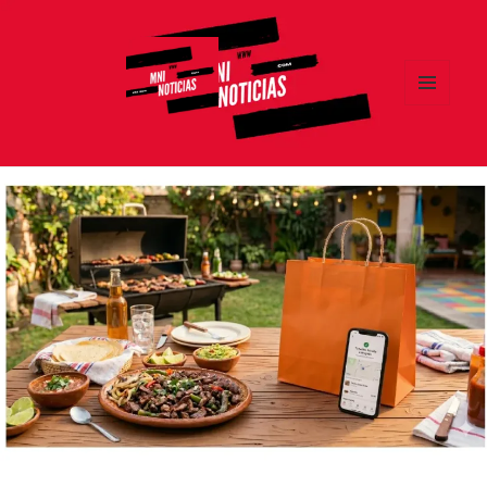
MENÚ
Y
MNI NOTICIAS
WIDGETS