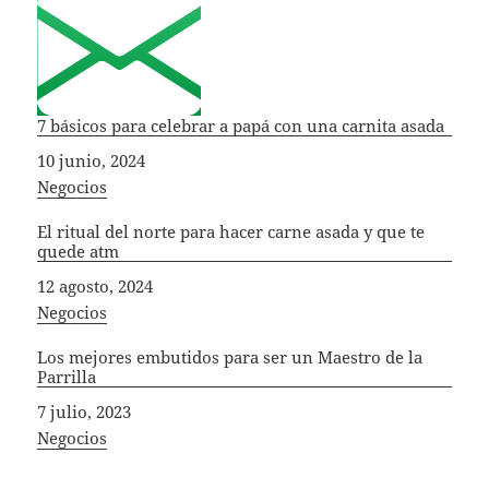
7 básicos para celebrar a papá con una carnita asada
Fecha
10 junio, 2024
In relation to
Negocios
El ritual del norte para hacer carne asada y que te
quede atm
Fecha
12 agosto, 2024
In relation to
Negocios
Los mejores embutidos para ser un Maestro de la
Parrilla
Fecha
7 julio, 2023
In relation to
Negocios