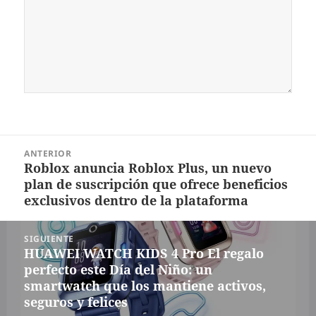
Navegación
ANTERIOR
de
Roblox anuncia Roblox Plus, un nuevo
Entrada
entradas
plan de suscripción que ofrece beneficios
anterior:
exclusivos dentro de la plataforma
SIGUIENTE
HUAWEI WATCH KIDS 4 Pro El regalo
Siguiente
perfecto este Día del Niño: un
entrada:
smartwatch que los mantiene activos,
seguros y felices