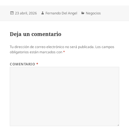
Publicado
Autor
Categorías
23 abril, 2026
Fernando Del Angel
Negocios
el
Deja un comentario
Tu dirección de correo electrónico no será publicada.
Los campos
obligatorios están marcados con
*
COMENTARIO
*