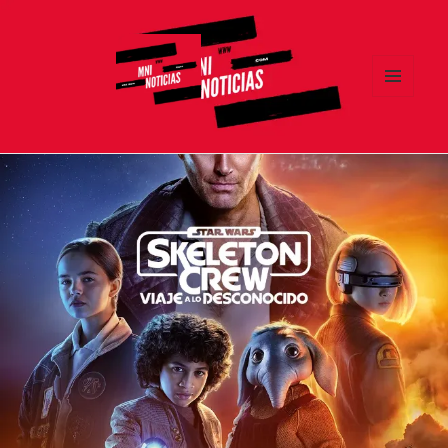
MENÚ
Y
MNI NOTICIAS
WIDGETS