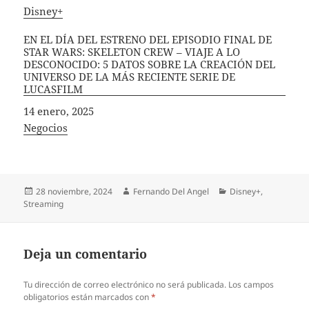
In relation to
Disney+
EN EL DÍA DEL ESTRENO DEL EPISODIO FINAL DE
STAR WARS: SKELETON CREW – VIAJE A LO
DESCONOCIDO: 5 DATOS SOBRE LA CREACIÓN DEL
UNIVERSO DE LA MÁS RECIENTE SERIE DE
LUCASFILM
Fecha
14 enero, 2025
In relation to
Negocios
Publicado
Autor
Categorías
28 noviembre, 2024
Fernando Del Angel
Disney+
,
el
Streaming
Deja un comentario
Tu dirección de correo electrónico no será publicada.
Los campos
obligatorios están marcados con
*