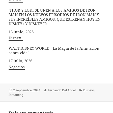
THOR Y LOKI SE UNEN A LOS AMIGOS DE IRON
MAN EN LOS NUEVOS EPISODIOS DE IRON MAN Y
SUS INCREÍBLES AMIGOS, QUE ESTRENAN HOY EN
DISNEY+ Y DISNEY JR.
Fecha
13 junio, 2026
In relation to
Disney+
WALT DISNEY WORLD: ¡La Magia de la Animación
cobra vida!
Fecha
17 julio, 2026
In relation to
Negocios
Publicado
Autor
Categorías
2 septiembre, 2024
Fernando Del Angel
Disney+
,
el
Streaming