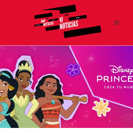
MENÚ
Y
MNI NOTICIAS
WIDGETS