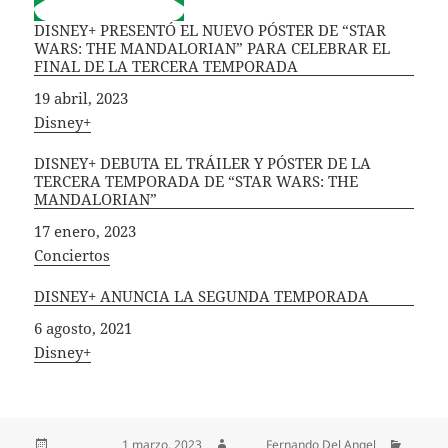
DISNEY+ PRESENTÓ EL NUEVO PÓSTER DE “STAR
WARS: THE MANDALORIAN” PARA CELEBRAR EL
FINAL DE LA TERCERA TEMPORADA
Fecha
19 abril, 2023
In relation to
Disney+
DISNEY+ DEBUTA EL TRÁILER Y PÓSTER DE LA
TERCERA TEMPORADA DE “STAR WARS: THE
MANDALORIAN”
Fecha
17 enero, 2023
In relation to
Conciertos
DISNEY+ ANUNCIA LA SEGUNDA TEMPORADA
Fecha
6 agosto, 2021
In relation to
Disney+
Publicado el
1 marzo, 2023
Autor
Fernando Del Angel