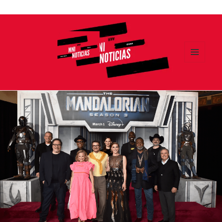
Ir
al
contenido
MENÚ
Y
MNI NOTICIAS
WIDGETS