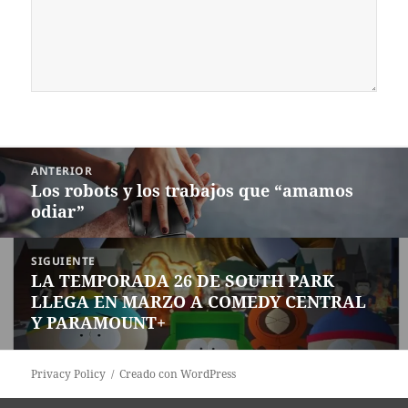
Navegación
ANTERIOR
de
Los robots y los trabajos que “amamos
Entrada
entradas
odiar”
anterior:
SIGUIENTE
LA TEMPORADA 26 DE SOUTH PARK
Siguiente
LLEGA EN MARZO A COMEDY CENTRAL
entrada:
Y PARAMOUNT+
Privacy Policy
Creado con WordPress