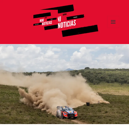
MENÚ
Y
MNI NOTICIAS
WIDGETS