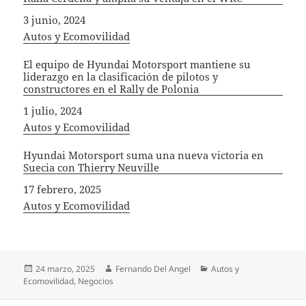
Fecha
3 junio, 2024
In relation to
Autos y Ecomovilidad
El equipo de Hyundai Motorsport mantiene su
liderazgo en la clasificación de pilotos y
constructores en el Rally de Polonia
Fecha
1 julio, 2024
In relation to
Autos y Ecomovilidad
Hyundai Motorsport suma una nueva victoria en
Suecia con Thierry Neuville
Fecha
17 febrero, 2025
In relation to
Autos y Ecomovilidad
Publicado
Autor
Categorías
24 marzo, 2025
Fernando Del Angel
Autos y
el
Ecomovilidad
,
Negocios