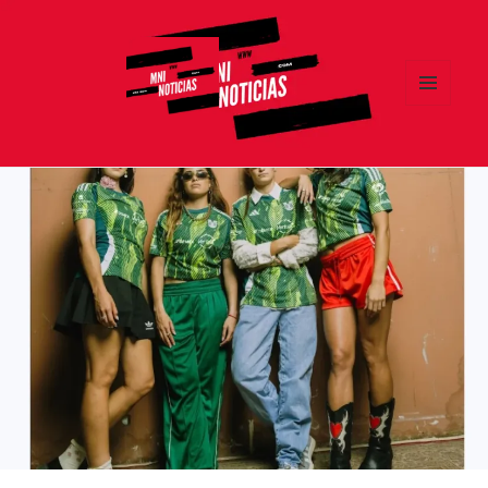
MENÚ
Y
MNI NOTICIAS
WIDGETS