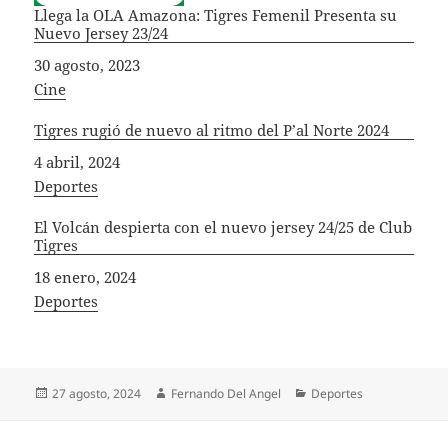
Llega la OLA Amazona: Tigres Femenil Presenta su
Nuevo Jersey 23/24
Fecha
30 agosto, 2023
In relation to
Cine
Tigres rugió de nuevo al ritmo del P’al Norte 2024
Fecha
4 abril, 2024
In relation to
Deportes
El Volcán despierta con el nuevo jersey 24/25 de Club
Tigres
Fecha
18 enero, 2024
In relation to
Deportes
Publicado
Autor
Categorías
27 agosto, 2024
Fernando Del Angel
Deportes
el