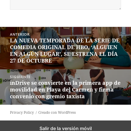
Navegación
ANTERIOR
de
LA NUEVA TEMPORADA DE LA SERIE DE
Entrada
entradas
COMEDIA ORIGINAL DE HBO, ‘ALGUIEN
anterior:
EN ALGÚN LUGAR’, SE ESTRENA EL DÍA
27 DE OCTUBRE
SIGUIENTE
inDrive se convierte en la primera app de
Siguiente
movilidad en Playa del Carmen y firma
entrada:
convenio con gremio taxista
Privacy Policy
Creado con WordPress
Salir de la versión móvil