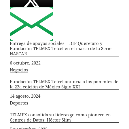
Entrega de apoyos sociales – DIF Querétaro y
Fundación TELMEX Telcel en el marco de la Serie
NASCAR
Fecha
6 octubre, 2022
In relation to
Negocios
Fundación TELMEX Telcel anuncia a los ponentes de
la 22a edición de México Siglo XXI
Fecha
14 agosto, 2024
In relation to
Deportes
TELMEX consolida su liderazgo como pionero en
Centros de Datos: Héctor Slim
Fecha
5 noviembre, 2025