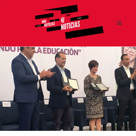
MENÚ
Y
MNI NOTICIAS
WIDGETS