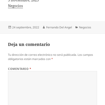
In relation to
Negocios
Publicado
Autor
Categorías
24 septiembre, 2022
Fernando Del Angel
Negocios
el
Deja un comentario
Tu dirección de correo electrónico no será publicada.
Los campos
obligatorios están marcados con
*
COMENTARIO
*