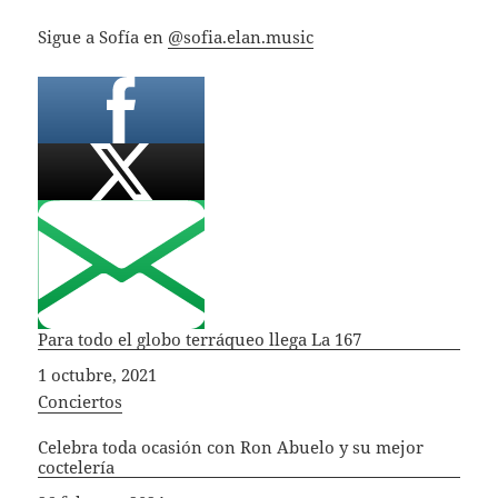
Sigue a Sofía en
@sofia.elan.music
Para todo el globo terráqueo llega La 167
Fecha
1 octubre, 2021
In relation to
Conciertos
Celebra toda ocasión con Ron Abuelo y su mejor
coctelería