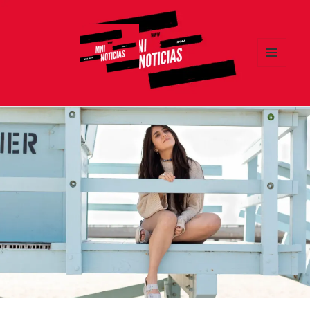
MENÚ
Y
MNI NOTICIAS
WIDGETS