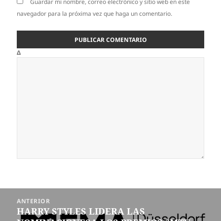
Guardar mi nombre, correo electrónico y sitio web en este
navegador para la próxima vez que haga un comentario.
Δ
Navegación
ANTERIOR
de
HARRY STYLES LIDERA LAS
Entrada
entradas