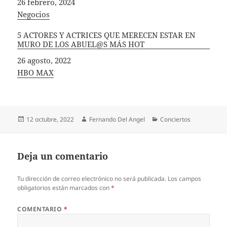
Fecha
26 febrero, 2024
In relation to
Negocios
5 ACTORES Y ACTRICES QUE MERECEN ESTAR EN
MURO DE LOS ABUEL@S MÁS HOT
Fecha
26 agosto, 2022
In relation to
HBO MAX
Publicado
Autor
Categorías
12 octubre, 2022
Fernando Del Angel
Conciertos
el
Deja un comentario
Tu dirección de correo electrónico no será publicada.
Los campos
obligatorios están marcados con
*
COMENTARIO
*