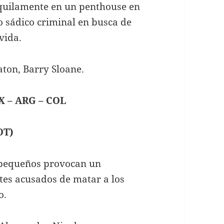
nquilamente en un penthouse en
 sádico criminal en busca de
vida.
ton, Barry Sloane.
X – ARG – COL
OT)
s pequeños provocan un
ntes acusados de matar a los
o.