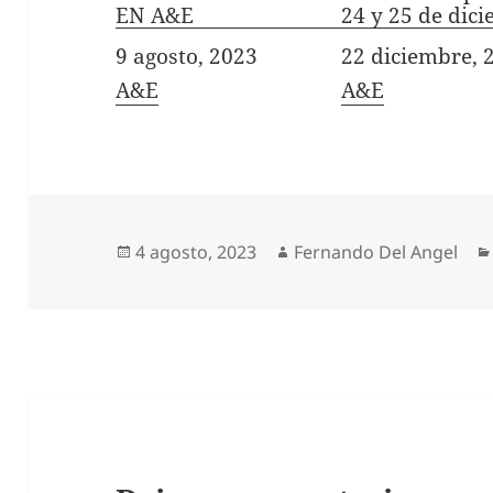
EN A&E
24 y 25 de dic
Fecha
9 agosto, 2023
Fecha
22 diciembre, 
In relation to
A&E
In relation to
A&E
Publicado
Autor
4 agosto, 2023
Fernando Del Angel
el