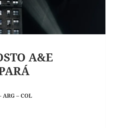
OSTO A&E
APARÁ
– ARG – COL