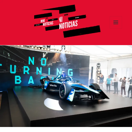
MENÚ
Y
MNI NOTICIAS
WIDGETS