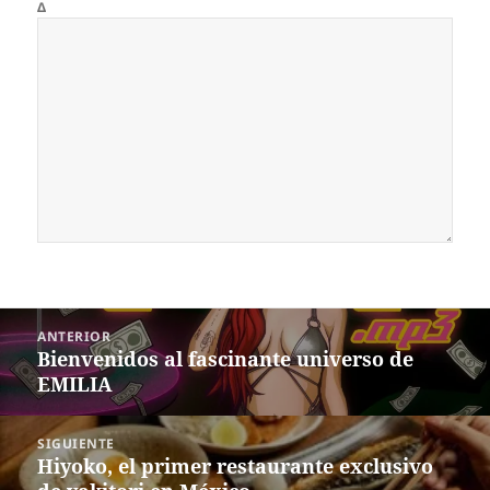
Δ
Navegación
ANTERIOR
de
Bienvenidos al fascinante universo de
Entrada
entradas
EMILIA
anterior:
SIGUIENTE
Hiyoko, el primer restaurante exclusivo
Siguiente