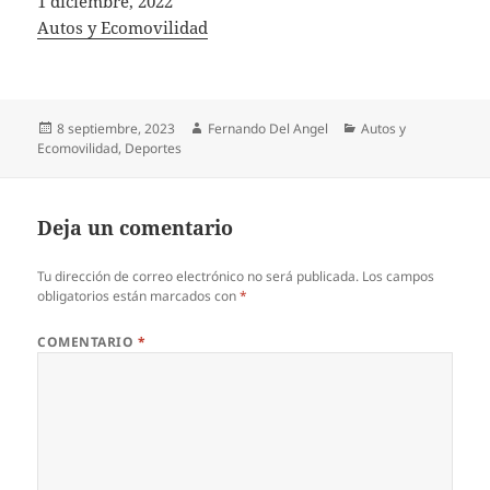
Fecha
1 diciembre, 2022
In relation to
Autos y Ecomovilidad
Publicado
Autor
Categorías
8 septiembre, 2023
Fernando Del Angel
Autos y
el
Ecomovilidad
,
Deportes
Deja un comentario
Tu dirección de correo electrónico no será publicada.
Los campos
obligatorios están marcados con
*
COMENTARIO
*