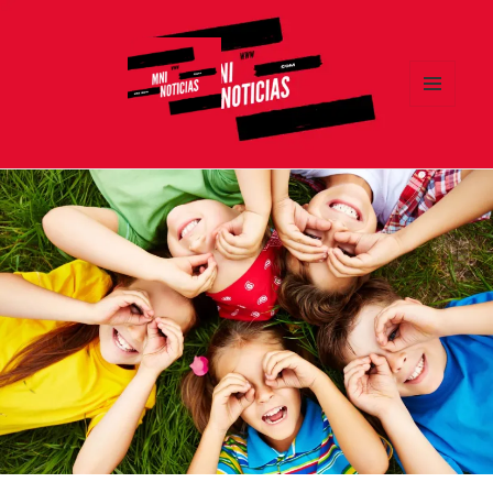
MENÚ
Y
MNI NOTICIAS
WIDGETS