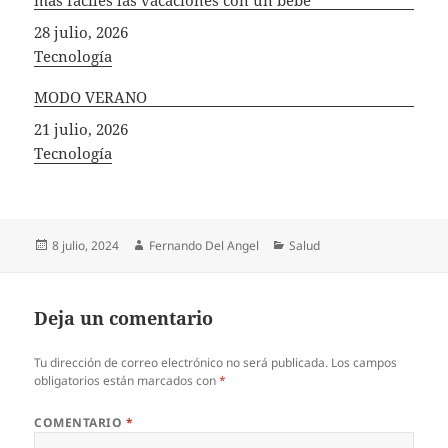
Fecha
28 julio, 2026
In relation to
Tecnología
MODO VERANO
Fecha
21 julio, 2026
In relation to
Tecnología
Publicado
Autor
Categorías
8 julio, 2024
Fernando Del Angel
Salud
el
Deja un comentario
Tu dirección de correo electrónico no será publicada.
Los campos
obligatorios están marcados con
*
COMENTARIO
*