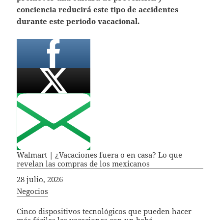
conciencia reducirá este tipo de accidentes
durante este periodo vacacional.
Walmart | ¿Vacaciones fuera o en casa? Lo que
revelan las compras de los mexicanos
Fecha
28 julio, 2026
In relation to
Negocios
Cinco dispositivos tecnológicos que pueden hacer
más fáciles las vacaciones con un bebé