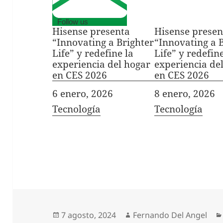
Follow us
Hisense presenta
Hisense presen
“Innovating a Brighter
“Innovating a 
Life” y redefine la
Life” y redefine
experiencia del hogar
experiencia de
en CES 2026
en CES 2026
Fecha
6 enero, 2026
Fecha
8 enero, 2026
In relation to
Tecnología
In relation to
Tecnología
Publicado
Autor
7 agosto, 2024
Fernando Del Angel