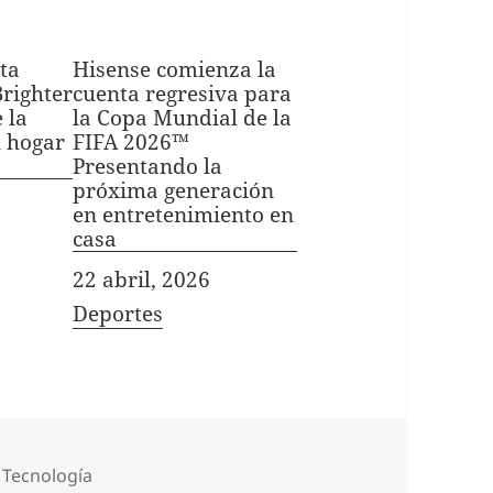
ta
Hisense comienza la
Brighter
cuenta regresiva para
 la
la Copa Mundial de la
l hogar
FIFA 2026™
Presentando la
próxima generación
en entretenimiento en
casa
Fecha
22 abril, 2026
In relation to
Deportes
Categorías
Tecnología