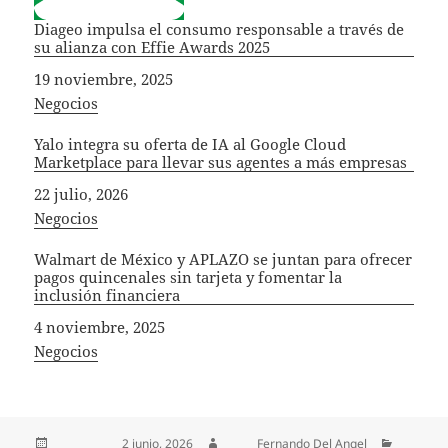
Diageo impulsa el consumo responsable a través de
su alianza con Effie Awards 2025
Fecha
19 noviembre, 2025
In relation to
Negocios
Yalo integra su oferta de IA al Google Cloud
Marketplace para llevar sus agentes a más empresas
Fecha
22 julio, 2026
In relation to
Negocios
Walmart de México y APLAZO se juntan para ofrecer
pagos quincenales sin tarjeta y fomentar la
inclusión financiera
Fecha
4 noviembre, 2025
In relation to
Negocios
Publicado el
2 junio, 2026
Autor
Fernando Del Angel