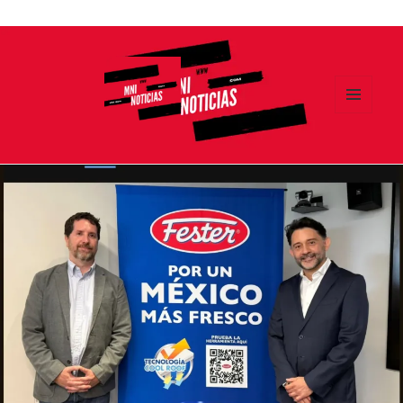
Ir
al
contenido
MENÚ
Y
MNI NOTICIAS
WIDGETS