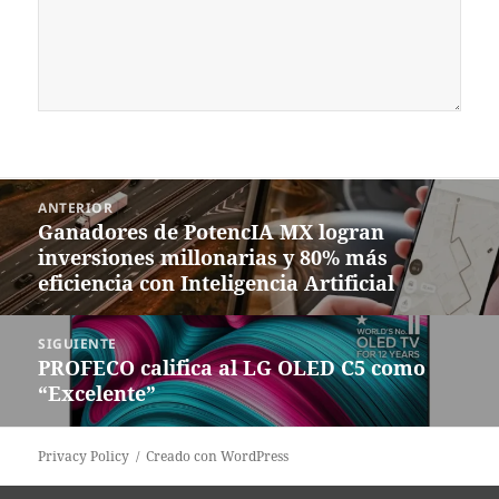
Navegación
ANTERIOR
de
Ganadores de PotencIA MX logran
Entrada
entradas
inversiones millonarias y 80% más
anterior:
eficiencia con Inteligencia Artificial
SIGUIENTE
PROFECO califica al LG OLED C5 como
Siguiente
“Excelente”
entrada:
Privacy Policy
Creado con WordPress