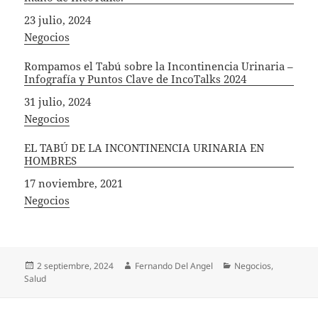
Fecha
23 julio, 2024
In relation to
Negocios
Rompamos el Tabú sobre la Incontinencia Urinaria –
Infografía y Puntos Clave de IncoTalks 2024
Fecha
31 julio, 2024
In relation to
Negocios
EL TABÚ DE LA INCONTINENCIA URINARIA EN
HOMBRES
Fecha
17 noviembre, 2021
In relation to
Negocios
Publicado
Autor
Categorías
2 septiembre, 2024
Fernando Del Angel
Negocios
,
el
Salud