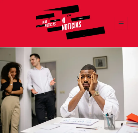
MENÚ
Y
MNI NOTICIAS
WIDGETS