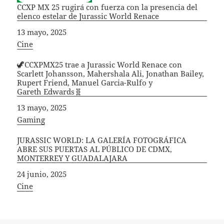
CCXP MX 25 rugirá con fuerza con la presencia del
elenco estelar de Jurassic World Renace
Fecha
13 mayo, 2025
In relation to
Cine
🦖CCXPMX25 trae a Jurassic World Renace con
Scarlett Johansson, Mahershala Ali, Jonathan Bailey,
Rupert Friend, Manuel Garcia-Rulfo y
Gareth Edwards🧬
Fecha
13 mayo, 2025
In relation to
Gaming
JURASSIC WORLD: LA GALERÍA FOTOGRÁFICA
ABRE SUS PUERTAS AL PÚBLICO DE CDMX,
MONTERREY Y GUADALAJARA
Fecha
24 junio, 2025
In relation to
Cine