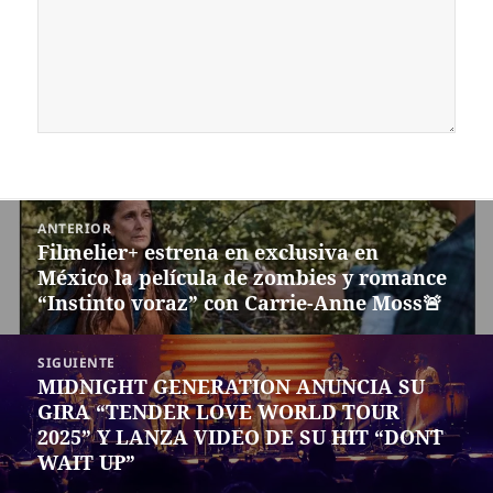
Navegación
ANTERIOR
de
Filmelier+ estrena en exclusiva en
Entrada
entradas
México la película de zombies y romance
anterior:
“Instinto voraz” con Carrie-Anne Moss🚨
SIGUIENTE
MIDNIGHT GENERATION ANUNCIA SU
Siguiente
GIRA “TENDER LOVE WORLD TOUR
entrada:
2025” Y LANZA VIDEO DE SU HIT “DON´T
WAIT UP”