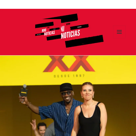
Ir
al
contenido
MENÚ
Y
MNI NOTICIAS
WIDGETS