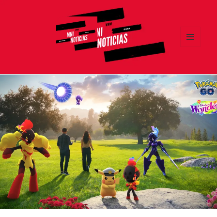
MENÚ
Y
MNI NOTICIAS
WIDGETS