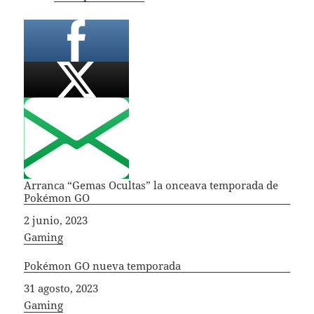
Arranca “Gemas Ocultas” la onceava temporada de
Pokémon GO
Fecha
2 junio, 2023
In relation to
Gaming
Pokémon GO nueva temporada
Fecha
31 agosto, 2023
In relation to
Gaming