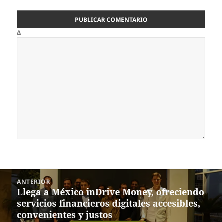
Δ
Navegación
ANTERIOR
de
Llega a México inDrive Money, ofreciendo
Entrada
entradas
servicios financieros digitales accesibles,
anterior:
convenientes y justos