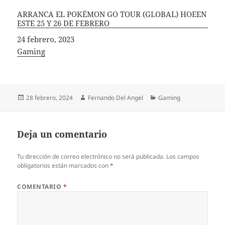
ARRANCA EL POKÉMON GO TOUR (GLOBAL) HOEEN
ESTE 25 Y 26 DE FEBRERO
Fecha
24 febrero, 2023
In relation to
Gaming
Publicado
Autor
Categorías
28 febrero, 2024
Fernando Del Angel
Gaming
el
Deja un comentario
Tu dirección de correo electrónico no será publicada.
Los campos
obligatorios están marcados con
*
COMENTARIO
*