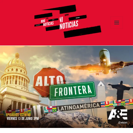
MENÚ
Y
MNI NOTICIAS
WIDGETS