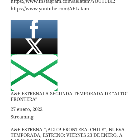
https://www.instagram.com/aelatam/YOUTUBE:
https://www.youtube.com/AELatam
A&E ESTRENALA SEGUNDA TEMPORADA DE “ALTO!
FRONTERA”
Fecha
27 enero, 2022
In relation to
Streaming
A&E ESTRENA “¡ALTO! FRONTERA: CHILE”, NUEVA
TEMPORADA, ESTRENO: VIERNES 23 DE ENERO, A