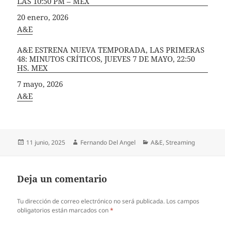
LAS 10:50 PM – MEX
Fecha
20 enero, 2026
In relation to
A&E
A&E ESTRENA NUEVA TEMPORADA, LAS PRIMERAS
48: MINUTOS CRÍTICOS, JUEVES 7 DE MAYO, 22:50
HS. MEX
Fecha
7 mayo, 2026
In relation to
A&E
Publicado
Autor
Categorías
11 junio, 2025
Fernando Del Angel
A&E
,
Streaming
el
Deja un comentario
Tu dirección de correo electrónico no será publicada.
Los campos
obligatorios están marcados con
*