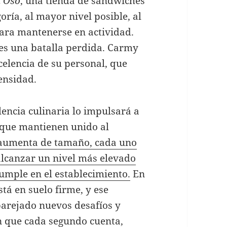
l Oso
, una tienda de sándwiches
ría, al mayor nivel posible, al
ara mantenerse en actividad.
 es una batalla perdida. Carmy
celencia de su personal, que
ensidad.
encia culinaria lo impulsará a
s que mantienen unido al
 aumenta de tamaño, cada uno
alcanzar un nivel más elevado
cumple en el establecimiento.
En
tá en suelo firme, y ese
arejado nuevos desafíos y
n que cada
segundo cuenta
,