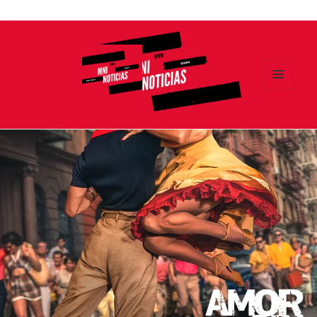
Ir
al
contenido
MENÚ
Y
MNI NOTICIAS
WIDGETS