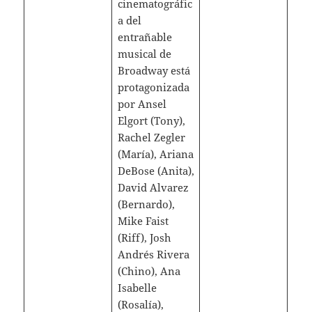
cinematográfic
a del
entrañable
musical de
Broadway está
protagonizada
por Ansel
Elgort (Tony),
Rachel Zegler
(María), Ariana
DeBose (Anita),
David Alvarez
(Bernardo),
Mike Faist
(Riff), Josh
Andrés Rivera
(Chino), Ana
Isabelle
(Rosalía),