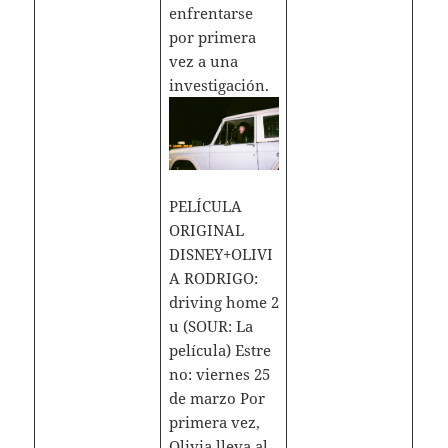
enfrentarse
por primera
vez a una
investigación.
PELÍCULA
ORIGINAL
DISNEY+OLIVI
A RODRIGO:
driving home 2
u (SOUR: La
película) Estre
no: viernes 25
de marzo Por
primera vez,
Olivia lleva al