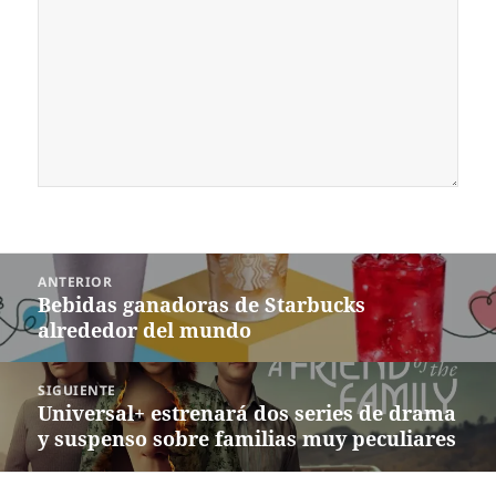
Navegación
ANTERIOR
de
Bebidas ganadoras de Starbucks
Entrada
entradas
alrededor del mundo
anterior:
SIGUIENTE
Universal+ estrenará dos series de drama
Siguiente
y suspenso sobre familias muy peculiares
entrada: