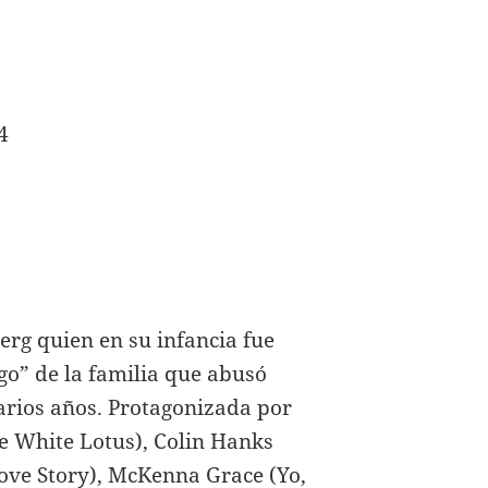
4
erg quien en su infancia fue
go” de la familia que abusó
arios años. Protagonizada por
he White Lotus), Colin Hanks
ove Story), McKenna Grace (Yo,