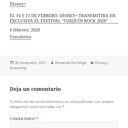
In relation to
Disney+
EL 14 Y 15 DE FEBRERO, DISNEY+ TRANSMITIRÁ EN
EXCLUSIVA EL FESTIVAL “COSQUÍN ROCK 2026”
Fecha
6 febrero, 2026
In relation to
Conciertos
Publicado
Autor
Categorías
30 noviembre, 2021
Fernando Del Angel
Disney+
,
el
Streaming
Deja un comentario
Tu dirección de correo electrónico no será publicada.
Los campos
obligatorios están marcados con
*
COMENTARIO
*