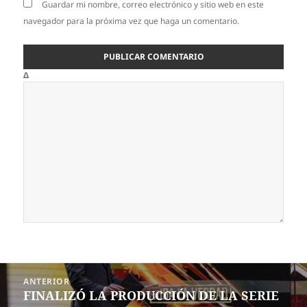
Guardar mi nombre, correo electrónico y sitio web en este
navegador para la próxima vez que haga un comentario.
Δ
Navegación
ANTERIOR
de
FINALIZÓ LA PRODUCCIÓN DE LA SERIE
Entrada
entradas