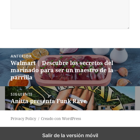
Navegación
ANTERIOR
de
Walmart | Descubre los secretos del
Entrada
entradas
marinado para ser un maestro de la
anterior:
parrilla
SIGUIENTE
Anitta presenta Funk Rave
Siguiente
entrada:
Privacy Policy
Creado con WordPress
Salir de la versión móvil