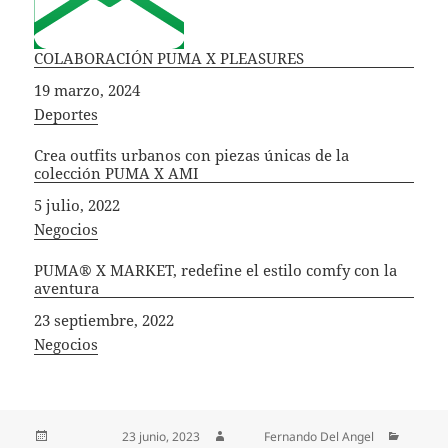
COLABORACIÓN PUMA X PLEASURES
Fecha
19 marzo, 2024
In relation to
Deportes
Crea outfits urbanos con piezas únicas de la
colección PUMA X AMI
Fecha
5 julio, 2022
In relation to
Negocios
PUMA® X MARKET, redefine el estilo comfy con la
aventura
Fecha
23 septiembre, 2022
In relation to
Negocios
Publicado el
23 junio, 2023
Autor
Fernando Del Angel