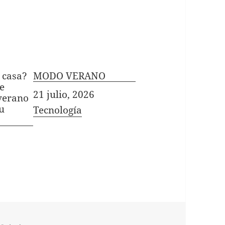
 casa?
MODO VERANO
e
Fecha
21 julio, 2026
verano
u
In relation to
Tecnología