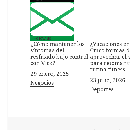
Follow us
¿Cómo mantener los
¿Vacaciones en
síntomas del
Cinco formas d
resfriado bajo control
aprovechar el 
con Vick?
para retomar t
rutina fitness
Fecha
29 enero, 2025
Fecha
23 julio, 2026
In relation to
Negocios
In relation to
Deportes