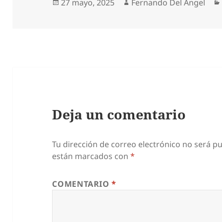
Publicado
Autor
27 mayo, 2025
Fernando Del Angel
el
Deja un comentario
Tu dirección de correo electrónico no será pu
están marcados con
*
COMENTARIO
*