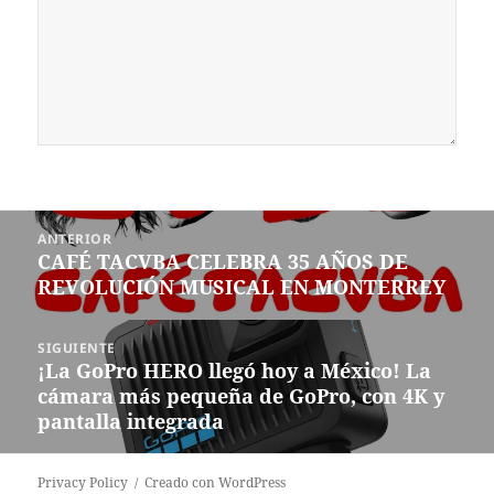
Navegación
ANTERIOR
de
CAFÉ TACVBA CELEBRA 35 AÑOS DE
Entrada
entradas
REVOLUCIÓN MUSICAL EN MONTERREY
anterior:
SIGUIENTE
¡La GoPro HERO llegó hoy a México! La
Siguiente
cámara más pequeña de GoPro, con 4K y
entrada:
pantalla integrada
Privacy Policy
Creado con WordPress