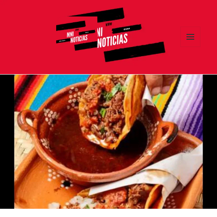
MENÚ
Y
MNI NOTICIAS
WIDGETS