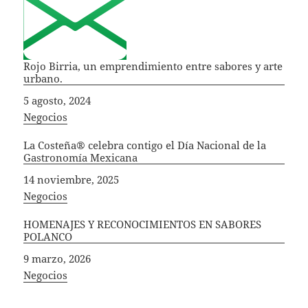
Rojo Birria, un emprendimiento entre sabores y arte
urbano.
Fecha
5 agosto, 2024
In relation to
Negocios
La Costeña® celebra contigo el Día Nacional de la
Gastronomía Mexicana
Fecha
14 noviembre, 2025
In relation to
Negocios
HOMENAJES Y RECONOCIMIENTOS EN SABORES
POLANCO
Fecha
9 marzo, 2026
In relation to
Negocios