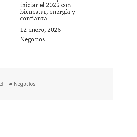
iniciar el 2026 con
bienestar, energía y
confianza
Fecha
12 enero, 2026
In relation to
Negocios
Categorías
el
Negocios