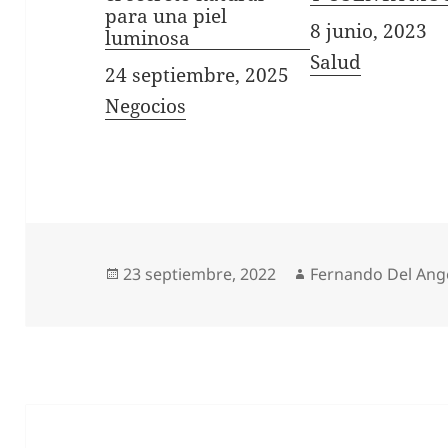
para una piel
Fecha
8 junio, 2023
luminosa
In relation to
Salud
Fecha
24 septiembre, 2025
In relation to
Negocios
Publicado
Autor
23 septiembre, 2022
Fernando Del Ang
el