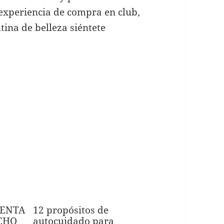
r experiencia de compra en club,
utina de belleza siéntete
UENTA
12 propósitos de
CHO
autocuidado para