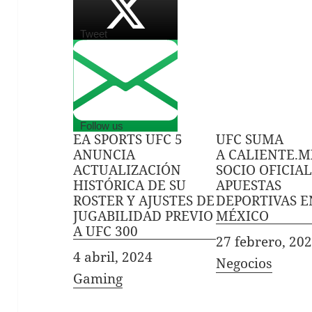
Tweet
Follow us
EA SPORTS UFC 5
UFC SUMA
ANUNCIA
A CALIENTE.
ACTUALIZACIÓN
SOCIO OFICIAL
HISTÓRICA DE SU
APUESTAS
ROSTER Y AJUSTES DE
DEPORTIVAS E
JUGABILIDAD PREVIO
MÉXICO
A UFC 300
Fecha
27 febrero, 20
Fecha
4 abril, 2024
In relation to
Negocios
In relation to
Gaming