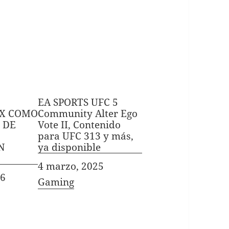
EA SPORTS UFC 5
MX COMO
Community Alter Ego
 DE
Vote II, Contenido
para UFC 313 y más,
N
ya disponible
Fecha
4 marzo, 2025
26
In relation to
Gaming